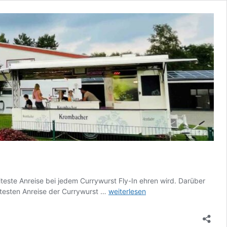
iteste Anreise bei jedem Currywurst Fly-In ehren wird. Darüber
Currywurst
itesten Anreise der Currywurst …
weiterlesen
Fly-
In
2026