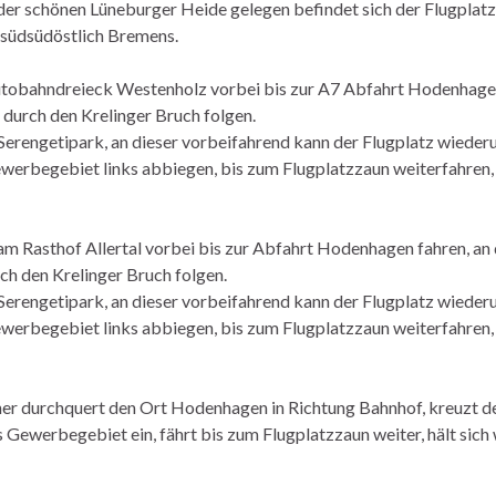
 der schönen Lüneburger Heide gelegen befindet sich der Flugpla
südsüdöstlich Bremens.
utobahndreieck Westenholz vorbei bis zur A7 Abfahrt Hodenhagen
durch den Krelinger Bruch folgen.
 Serengetipark, an dieser vorbeifahrend kann der Flugplatz wieder
ewerbegebiet links abbiegen, bis zum Flugplatzzaun weiterfahren,
am Rasthof Allertal vorbei bis zur Abfahrt Hodenhagen fahren, an
h den Krelinger Bruch folgen.
 Serengetipark, an dieser vorbeifahrend kann der Flugplatz wieder
ewerbegebiet links abbiegen, bis zum Flugplatzzaun weiterfahren,
er durchquert den Ort Hodenhagen in Richtung Bahnhof, kreuzt d
Gewerbegebiet ein, fährt bis zum Flugplatzzaun weiter, hält sich 