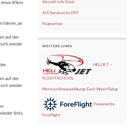
Aircraft Info Desk
tz etwa 40km
AIS Services by DFS
 fahren, an
Flugwetter
um auf der
 sich wieder
WEITERE LINKS
 der
HELIJET –
um auf der
FLIGHTSCHOOL
 sich wieder
Motorschirmausbildung: East-West Flying
Powered by
en
wieder links
ForeFlight