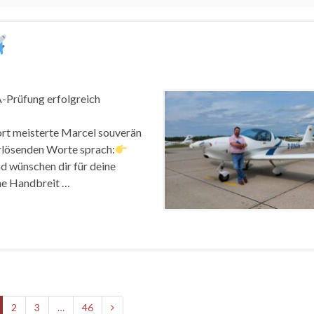
-Prüfung erfolgreich
rt meisterte Marcel souverän
erlösenden Worte sprach:
nd wünschen dir für deine
ine Handbreit …
2
3
…
46