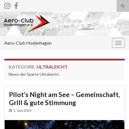
Suc
ums
Search for:
Aero-Club Hodenhagen
Navi
umsc
KATEGORIE:
ULTRALEICHT
News der Sparte Ultraleicht.
Pilot’s Night am See – Gemeinschaft,
Grill & gute Stimmung
1. Juni 2025