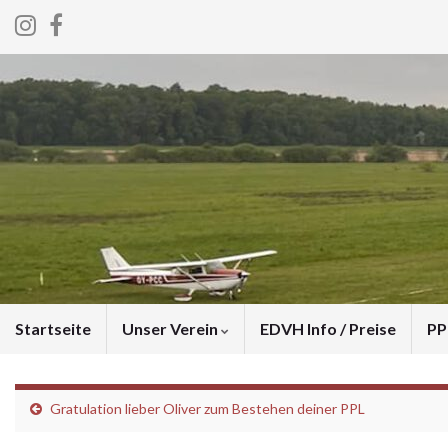
Startseite
Unser Verein
EDVH Info / Preise
PP
Gratulation lieber Oliver zum Bestehen deiner PPL