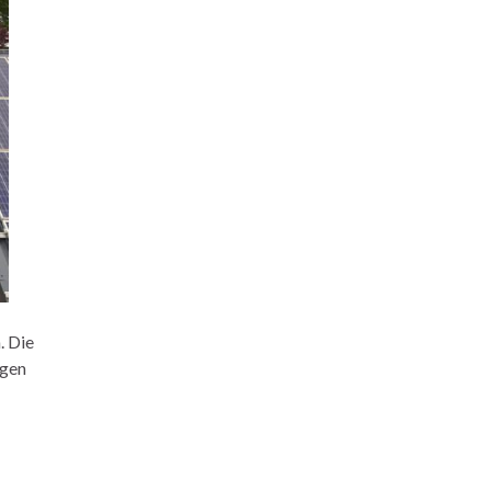
. Die
igen