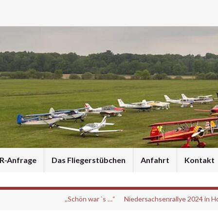
R-Anfrage
Das Fliegerstübchen
Anfahrt
Kontakt
,,Schön war `s …“ Niedersachsenrallye 2024 in 