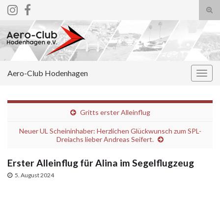
Suc
ums
Search for:
Aero-Club Hodenhagen
Navi
umsc
Gritts erster Alleinflug
Neuer UL Scheininhaber: Herzlichen Glückwunsch zum SPL-
Dreiachs lieber Andreas Seifert.
Erster Alleinflug für Alina im Segelflugzeug
5. August 2024