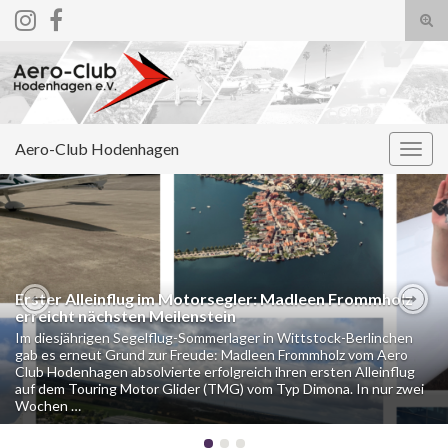
Suc
ums
Search for:
Aero-Club Hodenhagen
Navi
umsc
Erster Alleinflug im Motorsegler: Madleen Frommholz
erreicht nächsten Meilenstein
Previous
Nex
Im diesjährigen Segelflug-Sommerlager in Wittstock-Berlinchen
gab es erneut Grund zur Freude: Madleen Frommholz vom Aero
Club Hodenhagen absolvierte erfolgreich ihren ersten Alleinflug
auf dem Touring Motor Glider (TMG) vom Typ Dimona. In nur zwei
Wochen …