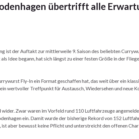
odenhagen übertrifft alle Erwar
ist der Auftakt zur mittlerweile 9. Saison des beliebten Currywu
s Idee begann, hat sich längst zu einer festen Größe in der Flieg
rrywurst Fly-In ein Format geschaffen hat, das weit über ein klass
nt ein wertvoller Treffpunkt für Austausch, Wiedersehen und neue 
ll wider. Zwar waren im Vorfeld rund 110 Luftfahrzeuge angemeldet
odenhagen ein. Damit wurde der bisherige Rekord von 152 Luftfa
, ist aber bewusst keine Pflicht und unterstreicht den offenen Cha