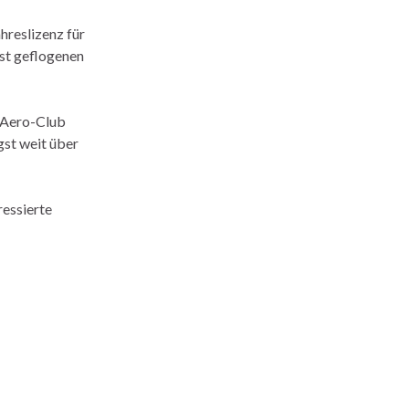
hreslizenz für
bst geflogenen
r Aero-Club
gst weit über
ressierte