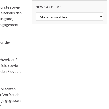
würste sowie
NEWS ARCHIVE
elfer aus den
News Archive
ausgabe,
 Engagement
ür die
chweiz auf
rfeld sowie
nden Flugzeit
erbrachten
er Vorfreude
r je gegessen
“