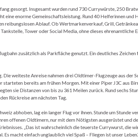
mfang gesorgt. Insgesamt wurden rund 730 Currywürste, 250 Brat
ht eine enorme Gemeinschaftsleistung. Rund 40 Helferinnen und H
inen reibungslosen Ablauf. Ob Wertmarkenverkauf, Grill, Getränke
n, Tankstelle, Tower oder Social Media, ohne dieses ehrenamtliche
gbahn zusätzlich als Parkfläche genutzt. Ein deutliches Zeichen f
ng. Die weiteste Anreise nahmen drei Oldtimer-Flugzeuge aus der S
r starteten bereits am frühen Morgen. Mit einer Piper J3C aus Bir
egten sie Distanzen von bis zu 361 Meilen zurück. Rund sechs Stu
unden Rückreise am nächsten Tag.
chweiz abhoben, lag ein langer Flug vor ihnen. Stunde um Stunde v
ihren offenen Oldtimern, nur mit dem Nötigsten ausgerüstet und d
lebnisses. „Das ist wahrscheinlich die teuerste Currywurst, die wi
l. Es macht einfach unglaublich viel Spaß – Fliegen ist unser Leben.