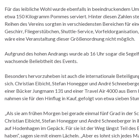
Für das leibliche Wohl wurde ebenfalls in beeindruckendem U
etwa 150 Kilogramm Pommes serviert. Hinter diesen Zahlen ste
Reihen des Vereins sorgten in verschiedensten Bereichen für e
Geschirr, Fliegerstübchen, Shuttle-Service, Vorfeldorganisatio
wäre eine Veranstaltung dieser Größenordnung nicht möglich.
Aufgrund des hohen Andrangs wurde ab 16 Uhr sogar die Segelflu
wachsende Beliebtheit des Events.
Besonders hervorzuheben ist auch die internationale Beteiligu
sich. Christian Eibicht, Stefan Honegger und André Schneeberge
einer Bücker Jungmann 131 und einer Travel Air 4000 aus Bern l
nahmen sie für den Hinflug in Kauf, gefolgt von etwa sieben St
„Als sie am frühen Morgen bei gerade einmal fünf Grad in der S
Christian Eibicht, Stefan Honegger und André Schneeberger in 
auf Hodenhagen im Gepäck. Für sie ist der Weg längst Teil des Er
haben“, sagen sie mit einem Lächeln. „Aber es lohnt sich jedes Ma