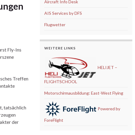
Aircraft Info Desk
tungen
AIS Services by DFS
Flugwetter
WEITERE LINKS
rst Fly-Ins
erszene
HELIJET –
isches Treffen
FLIGHTSCHOOL
Kontakte
Motorschirmausbildung: East-West Flying
, tatsächlich
Powered by
hrzeugen
ForeFlight
rakter der