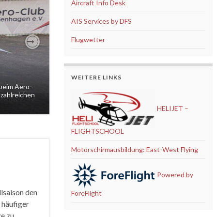
Aircraft Info Desk
AIS Services by DFS
Flugwetter
Next
WEITERE LINKS
beim Aero-
 zahlreichen
HELIJET –
FLIGHTSCHOOL
Motorschirmausbildung: East-West Flying
Powered by
lsaison den
ForeFlight
 häufiger
ge zu …