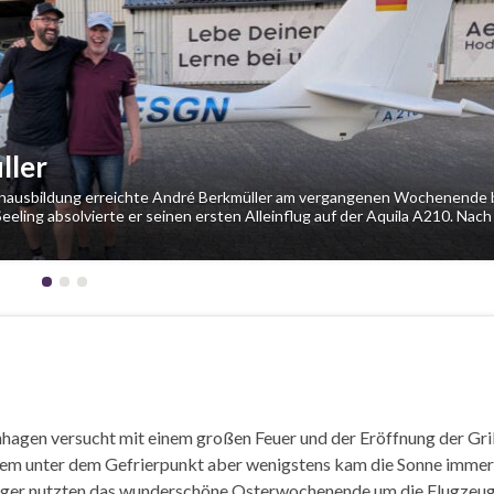
ller
tenausbildung erreichte André Berkmüller am vergangenen Wochenende 
ling absolvierte er seinen ersten Alleinflug auf der Aquila A210. Nach
agen versucht mit einem großen Feuer und der Eröffnung der Gril
zdem unter dem Gefrierpunkt aber wenigstens kam die Sonne immer
lieger nutzten das wunderschöne Osterwochenende um die Flugzeu