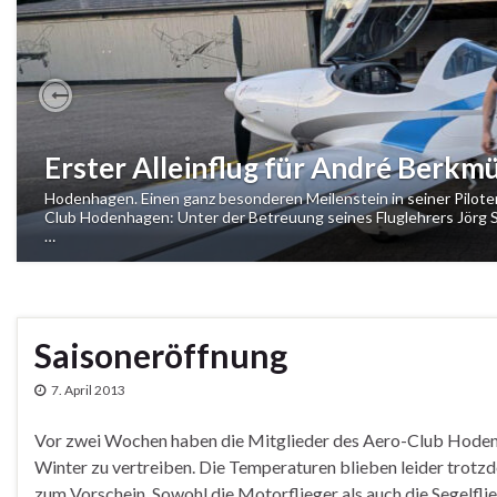
Previous
Erster Alleinflug für André Berkmü
Hodenhagen. Einen ganz besonderen Meilenstein in seiner Pilo
Club Hodenhagen: Unter der Betreuung seines Fluglehrers Jörg See
…
Saisoneröffnung
7. April 2013
Vor zwei Wochen haben die Mitglieder des Aero-Club Hodenh
Winter zu vertreiben. Die Temperaturen blieben leider trot
zum Vorschein. Sowohl die Motorflieger als auch die Segelf