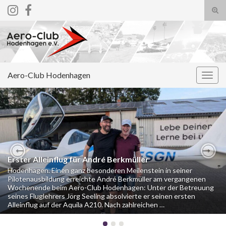
Suc
ums
Search for:
Aero-Club Hodenhagen
Navi
umsc
Erster Alleinflug für André Berkmüller
Previous
Nex
Hodenhagen. Einen ganz besonderen Meilenstein in seiner
Pilotenausbildung erreichte André Berkmüller am vergangenen
Wochenende beim Aero-Club Hodenhagen: Unter der Betreuung
seines Fluglehrers Jörg Seeling absolvierte er seinen ersten
Alleinflug auf der Aquila A210. Nach zahlreichen …