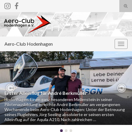
Suc
ums
Search for:
Aero-Club Hodenhagen
Navi
umsc
Erster Alleinflug für André Berkmüller
Previous
Nex
Hodenhagen. Einen ganz besonderen Meilenstein in seiner
Pilotenausbildung erreichte André Berkmüller am vergangenen
Wochenende beim Aero-Club Hodenhagen: Unter der Betreuung
seines Fluglehrers Jörg Seeling absolvierte er seinen ersten
Alleinflug auf der Aquila A210. Nach zahlreichen …